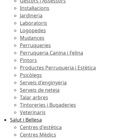
Gestors i Assessors
Instal·lacions
Jardineria
Laboratoris
Logopedes
Mudances
Perruqueries
Perruqueria Canina i Felina
Pintors
Productes Perruqueria i Estètica
Psicòlegs
Serveis d'enginyeria
Serveis de neteja
Talar arbres
Tintoreries i Bugaderies
Veterinaris
Salut i Bellesa
Centres d'estètica
Centres Mèdics