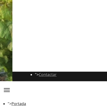
">
Contactar
">
Portada