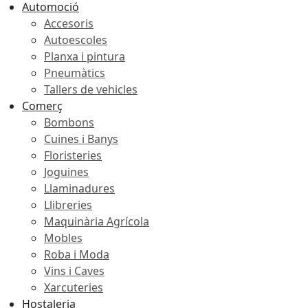
Automoció
Accesoris
Autoescoles
Planxa i pintura
Pneumàtics
Tallers de vehicles
Comerç
Bombons
Cuines i Banys
Floristeries
Joguines
Llaminadures
Llibreries
Maquinària Agrícola
Mobles
Roba i Moda
Vins i Caves
Xarcuteries
Hostaleria