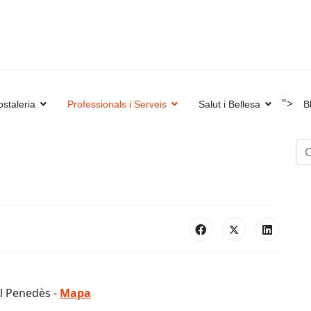
">
staleria
Professionals i Serveis
Salut i Bellesa
B
Ce
el Penedès -
Mapa