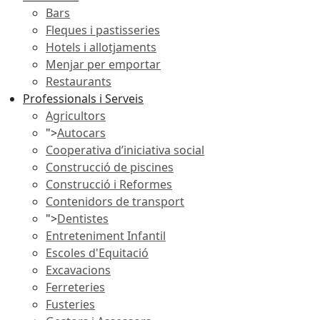
Bars
Fleques i pastisseries
Hotels i allotjaments
Menjar per emportar
Restaurants
Professionals i Serveis
Agricultors
">
Autocars
Cooperativa d’iniciativa social
Construcció de piscines
Construcció i Reformes
Contenidors de transport
">
Dentistes
Entreteniment Infantil
Escoles d'Equitació
Excavacions
Ferreteries
Fusteries