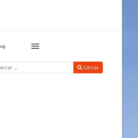
log
rcar
Cercar