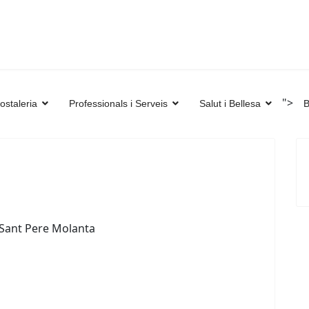
">
ostaleria
Professionals i Serveis
Salut i Bellesa
B
. Sant Pere Molanta