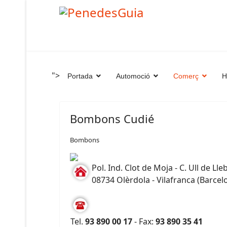
">
Portada
Automoció
Comerç
H
Bombons Cudié
Bombons
Pol. Ind. Clot de Moja - C. Ull de Lle
08734 Olèrdola - Vilafranca (Barcel
Tel.
93 890 00 17
- Fax:
93 890 35 41