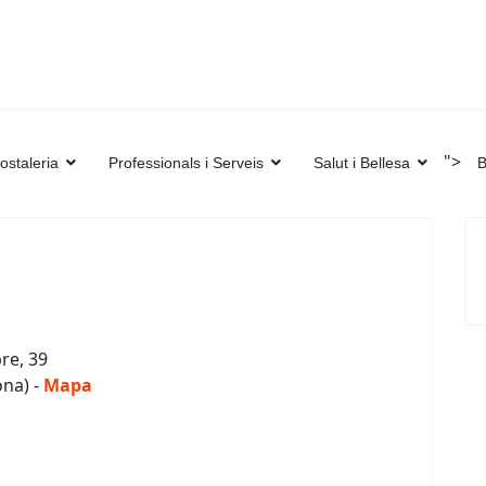
">
ostaleria
Professionals i Serveis
Salut i Bellesa
B
bre, 39
ona) -
Mapa