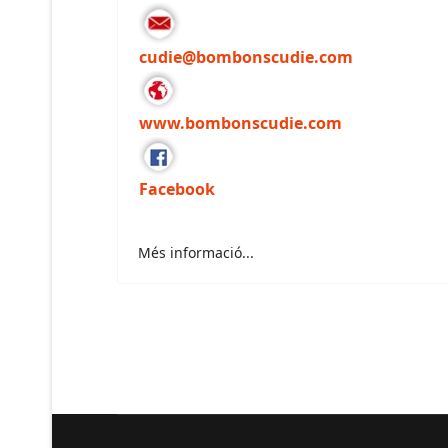
cudie@bombonscudie.com
www.bombonscudie.com
Facebook
Més informació...