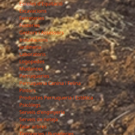
Escoles d'Equitació
Excavacions
Ferreteries
Fusteries
Gestors i Assessors
Instal·lacions
Jardineria
Laboratoris
Logopedes
Mudances
Perruqueries
Perruqueria Canina i Felina
Pintors
Productes Perruqueria i Estètica
Psicòlegs
Serveis d'enginyeria
Serveis de neteja
Talar arbres
Tintoreries i Bugaderies