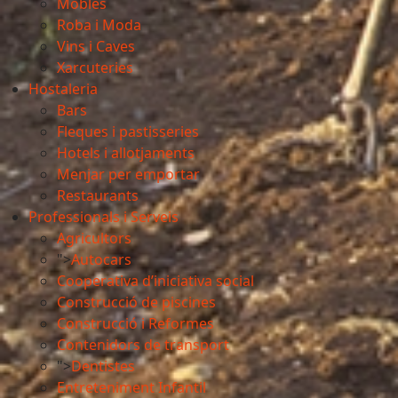
Mobles
Roba i Moda
Vins i Caves
Xarcuteries
Hostaleria
Bars
Fleques i pastisseries
Hotels i allotjaments
Menjar per emportar
Restaurants
Professionals i Serveis
Agricultors
">
Autocars
Cooperativa d’iniciativa social
Construcció de piscines
Construcció i Reformes
Contenidors de transport
">
Dentistes
Entreteniment Infantil